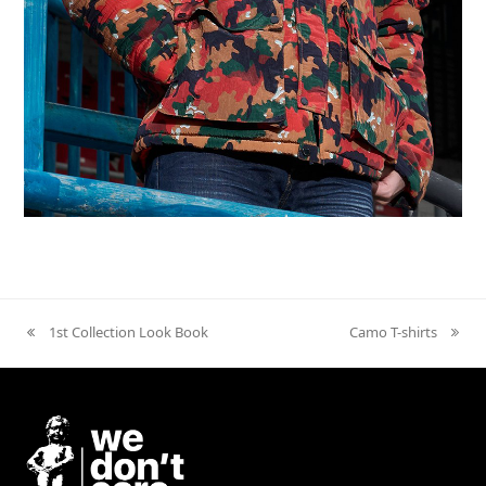
Куртки Swiss M70 Winter
1st Collection Look Book
Camo T-shirts
previous
next
post:
post: