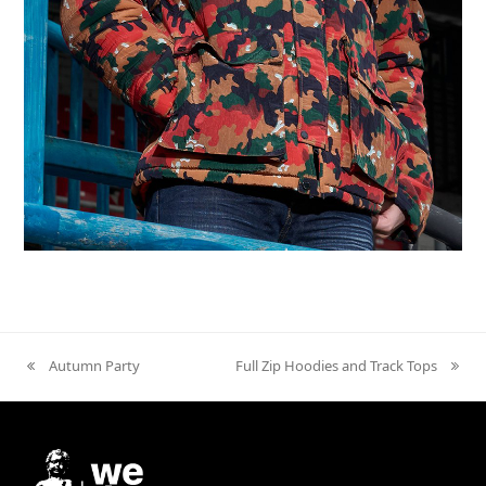
Куртки Swiss M70 Winter
Autumn Party
Full Zip Hoodies and Track Tops
previous
next
post:
post: