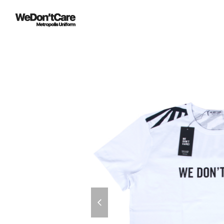
previous
slide