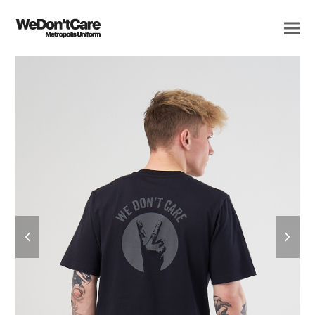
previous
next
slide
slide