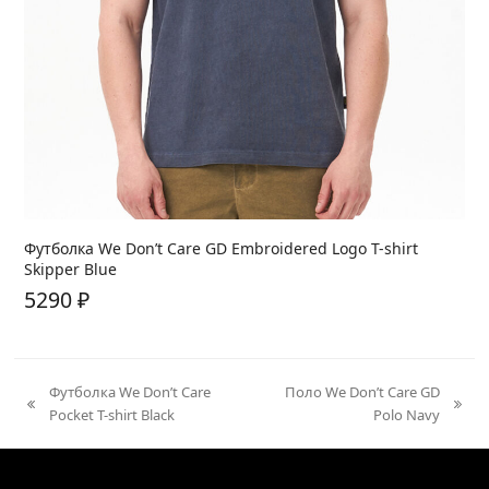
Футболка We Don’t Care GD Embroidered Logo T-shirt
Skipper Blue
5290
₽
Футболка We Don’t Care
Поло We Don’t Care GD
previous
next
Pocket T-shirt Black
Polo Navy
post:
post: