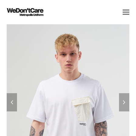
previous
next
slide
slide