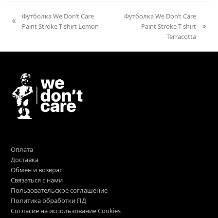
Футболка We Don’t Care
Футболка We Don’t Care
previous
Paint Stroke T-shirt Lemon
Paint Stroke T-shirt
next
post:
Terracotta
post:
Оплата
Доставка
Обмен и возврат
Связаться с нами
Пользовательское соглашение
Политика обработки ПД
Согласие на использование Cookies