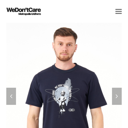
previous
next
slide
slide