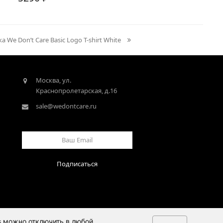
 We Don’t Care Basic Logo T-shirt White
Москва, ул.
Краснопролетарская, д.16
sale@wedontcare.ru
Ваш
Email
Подписаться
s можно отключить в любой