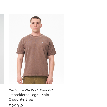
В наличии:
S
M
L
XL
Футболка We Don’t Care GD
Embroidered Logo T-shirt
Chocolate Brown
5290
₽