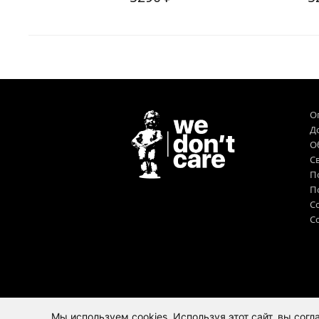
О
Д
О
Св
П
П
С
Co
Мы используем cookies. Используя этот сайт, вы сог