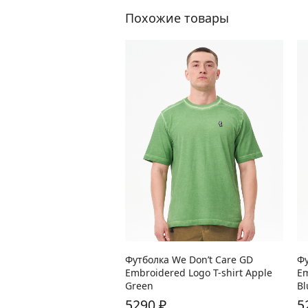
Похожие товары
В наличии:
M
XXL
В
Футболка We Don’t Care GD
Фу
Embroidered Logo T-shirt Apple
Em
Green
Bl
5290
₽
5