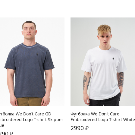
 наличии:
M
XL
В наличии:
M
L
XL
XXL
тболка We Don’t Care GD
Футболка We Don’t Care
broidered Logo T-shirt Skipper
Embroidered Logo T-shirt White
ue
2990
₽
290
₽