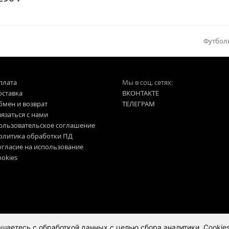
Футболка
next
post:
плата
Мы в соц. сетях:
оставка
ВКОНТАКТЕ
бмен и возврат
ТЕЛЕГРАМ
язаться с нами
ользовательское соглашение
олитика обработки ПД
огласие на использование
okies
лашаетесь с
обработкой данных
с целью сбора аналитики. Cookie