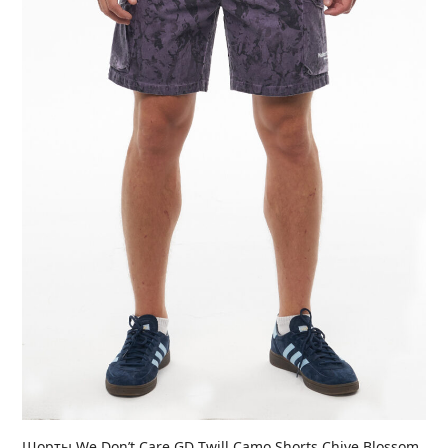
Шорты We Don’t Care GD Twill Camo Shorts Chive Blossom