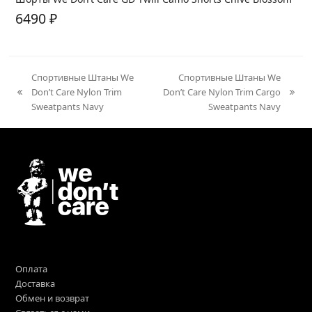
6490
₽
Спортивные Штаны We
Спортивные Штаны We
Don’t Care Nylon Trim
Don’t Care Nylon Trim Cargo
previous
next
Sweatpants Navy
Sweatpants Navy
post:
post:
Оплата
Доставка
Обмен и возврат