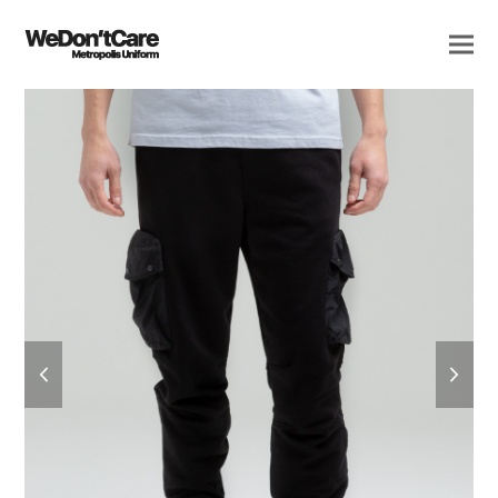
previous
next
slide
slide