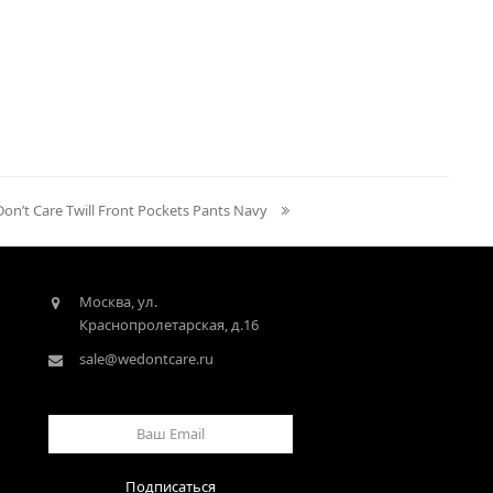
n’t Care Twill Front Pockets Pants Navy
Москва, ул.
Краснопролетарская, д.16
sale@wedontcare.ru
Ваш
Email
Подписаться