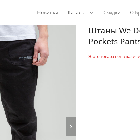
Новинки
Каталог
Скидки
О Б
Штаны We Don
Pockets Pants
Этого товара нет в наличи
next
slide