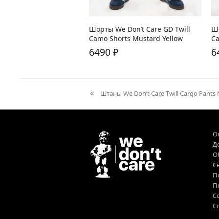
В наличии:
S
В
Шорты We Don’t Care GD Twill
Шо
Camo Shorts Mustard Yellow
Ca
6490
₽
6
Штаны We Don’t Care Twill Cargo Pants
previous
post:
О
Д
О
Св
П
П
С
Co