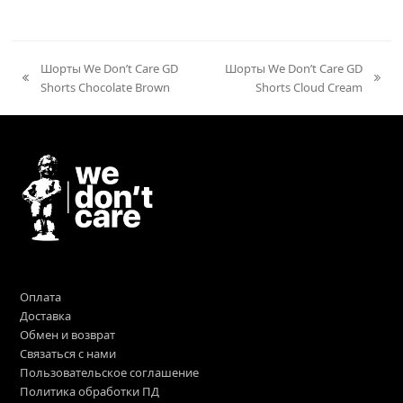
Шорты We Don’t Care GD
Шорты We Don’t Care GD
previous
next
Shorts Chocolate Brown
Shorts Cloud Cream
post:
post:
Оплата
Доставка
Обмен и возврат
Связаться с нами
Пользовательское соглашение
Политика обработки ПД