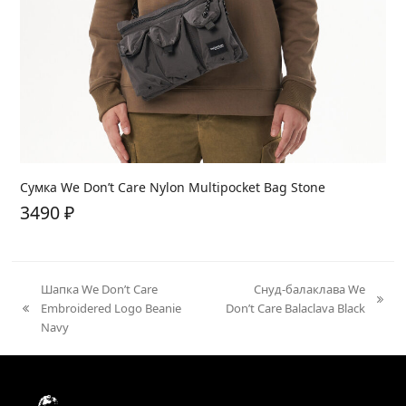
Сумка We Don’t Care Nylon Multipocket Bag Stone
3490
₽
Шапка We Don’t Care
Снуд-балаклава We
next
Embroidered Logo Beanie
Don’t Care Balaclava Black
previous
post:
Navy
post: