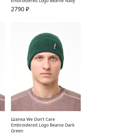
Embroidered Logo Beanie Navy
2790
₽
Шапка We Don’t Care
Embroidered Logo Beanie Dark
Green