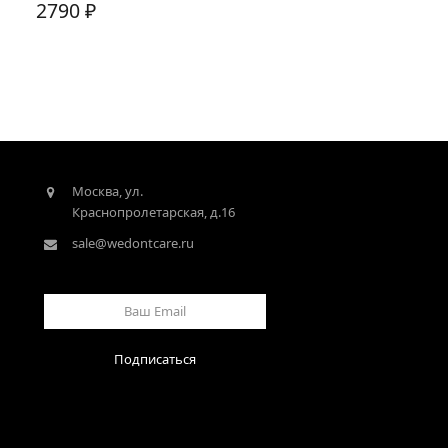
2790
₽
Москва, ул.
Краснопролетарская, д.16
sale@wedontcare.ru
Ваш
Email
Подписаться