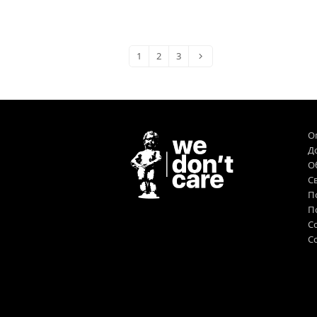
1
2
3
О
Д
О
Св
П
П
С
Co