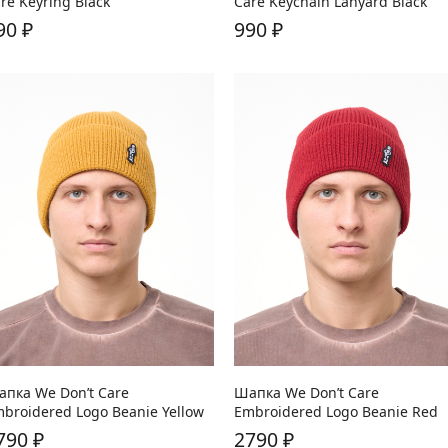
re Keyring Black
Care Keychain Lanyard Black
90
₽
990
₽
пка We Don’t Care
Шапка We Don’t Care
broidered Logo Beanie Yellow
Embroidered Logo Beanie Red
790
₽
2790
₽