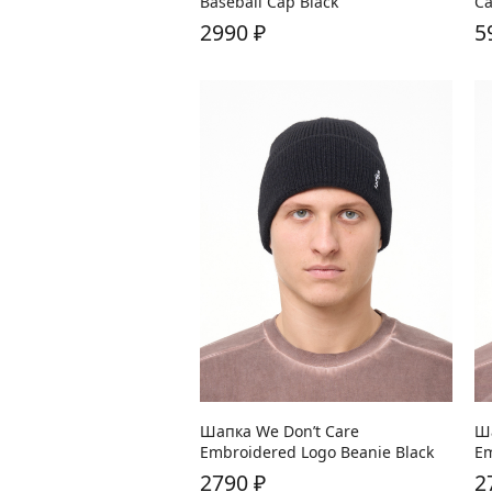
Baseball Cap Black
Ca
2990
₽
5
Шапка We Don’t Care
Ша
Embroidered Logo Beanie Black
Em
2790
₽
2