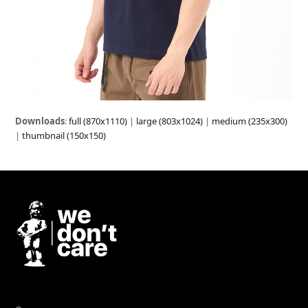
Downloads
:
full (870x1110)
|
large (803x1024)
|
medium (235x300)
|
thumbnail (150x150)