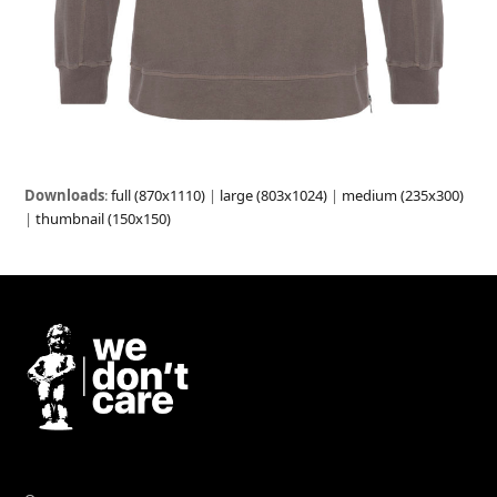
Downloads
:
full (870x1110)
|
large (803x1024)
|
medium (235x300)
|
thumbnail (150x150)