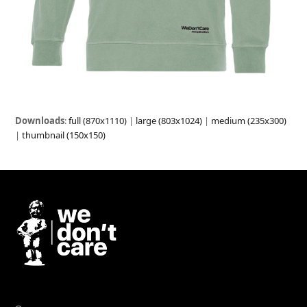
Downloads
:
full (870x1110)
|
large (803x1024)
|
medium (235x300)
|
thumbnail (150x150)