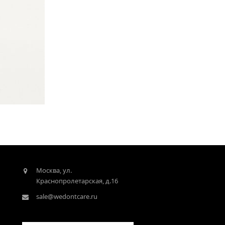
Москва, ул.
Краснопролетарская, д.16
sale@wedontcare.ru