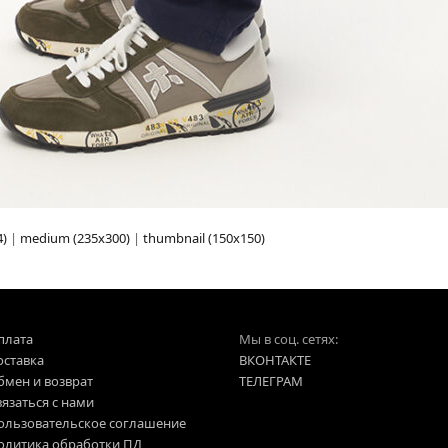
4)
|
medium (235x300)
|
thumbnail (150x150)
плата
Мы в соц. сетях:
оставка
ВКОНТАКТЕ
бмен и возврат
ТЕЛЕГРАМ
язаться с нами
ользовательское соглашение
олитика обработки ПД