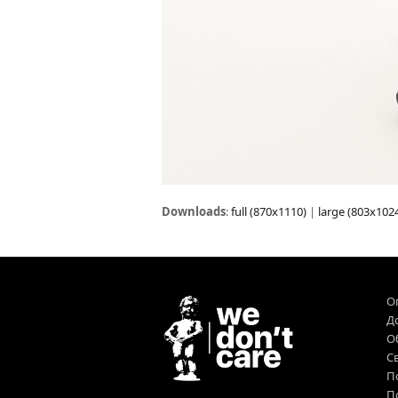
Downloads
:
full (870x1110)
|
large (803x102
О
Д
О
Св
П
П