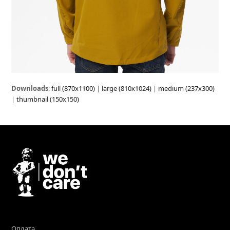
Downloads
:
full (870x1100)
|
large (810x1024)
|
medium (237x300)
|
thumbnail (150x150)
Оплата