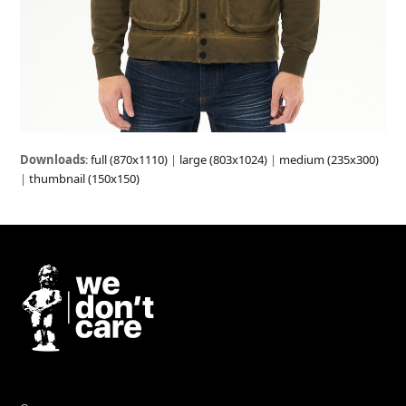
Downloads
:
full (870x1110)
|
large (803x1024)
|
medium (235x300)
|
thumbnail (150x150)