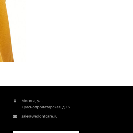
Москва, ул.
Краснопролетарская, д.16
sale@wedontcare.ru