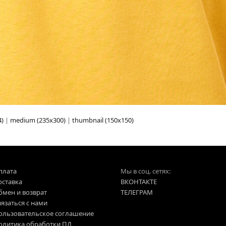
4)
|
medium (235x300)
|
thumbnail (150x150)
плата
Мы в соц. сетях:
оставка
ВКОНТАКТЕ
бмен и возврат
ТЕЛЕГРАМ
язаться с нами
ользовательское соглашение
олитика обработки ПД