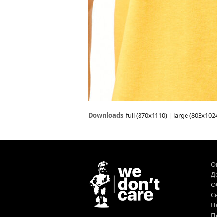
Downloads
:
full (870x1110)
|
large (803x102
О
Д
О
Св
П
П