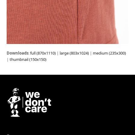
Downloads
:
full (870x1110)
|
large (803x1024)
|
medium (235x300)
|
thumbnail (150x150)