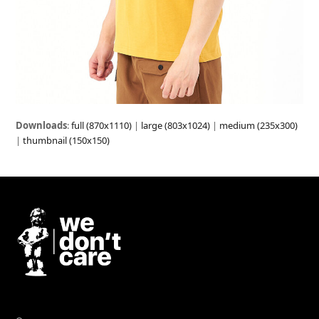
Downloads
:
full (870x1110)
|
large (803x1024)
|
medium (235x300)
|
thumbnail (150x150)