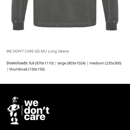
WE DON’T CARE GD MU Long Sleeve
Downloads
:
full (870x1110)
|
large (803x1024)
|
medium (235x300)
|
thumbnail (150x150)