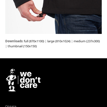
Downloads
:
full (870x1100)
|
large (810x1024)
|
medium (237x300)
|
thumbnail (150x150)
Оплата