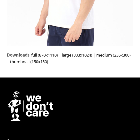
Downloads
:
full (870x1110)
|
large (803x1024)
|
medium (235x300)
|
thumbnail (150x150)